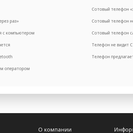
мена виброматора
1190 р
Сотовый телефон «
пала вода! Чистка от жидкости
290-4490 р
ерез раз»
Сотовый телефон н
мена разъема SIM карты
1190 р
я с компьютером
Сотовый телефон с
мена разъема ФЛЕШ карты (карты памяти)
1190 р
ается
Телефон не видит 
мена, ремонт кнопок громкости, камеры, вибрации
1190 р
etooth
Телефон предлагает
мена верхнего шлейфа
1190 р
мена нижнего шлейфа
1190 р
им оператором
монт кнопки включения
1190 р
мена или восстановление шлейфов подключения
от 1190 р
мена или ремонт механической части кнопки
от 1190 р
мена подложки клавиатуры
890 р
мена трекбол (трекпад)
1190 р
О компании
Инфор
мена клавиатуры
1190 р