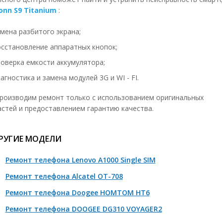
onn S9 Titanium
:
монт цепей питания материнской платы
от 2690 р
мена разбитого экрана;
монт материнской платы
от 2690 р
осстановление аппаратных кнопок;
сстановление после падения
от 1390 р
роверка емкости аккумулятора;
мена процессора
1790-2890 р
агностика и замена модулей 3G и WI - FI.
мена материнской платы
1390 р
роизводим ремонт только с использованием оригинальных
мена АКБ
490-1250 р
астей и предоставлением гарантию качества.
сстановление АКБ
350-1450 р
РУГИЕ МОДЕЛИ
сстановление прошивки (прошивка)
от 890 р
тановка root прав
от 880 р
Ремонт телефона Lenovo A1000 Single SIM
сстановление Boot Loader (загрузчика)
890-1790 р
Ремонт телефона Alcatel OT-708
стомная прошивка
890-1490 р
Ремонт телефона Doogee HOMTOM HT6
сстановление после неудачной прошивки
890-2580 р
Ремонт телефона DOOGEE DG310 VOYAGER2