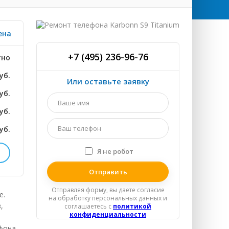
ена
+7 (495) 236-96-76
тно
уб.
Или оставьте заявку
уб.
Ваше
имя
уб.
*
Ваш
уб.
телефон
*
Я не робот
Я
спамер
уб.
Отправляя форму, вы даете согласие
уб.
е.
на обработку персональных данных и
,
соглашаетесь c
политикой
уб.
конфиденциальности
тфона
уб.