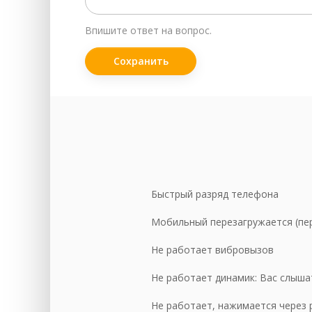
За
Впишите ответ на вопрос.
За
За
За
За
За
За
Сл
Быстрый разряд телефона
За
Мобильный перезагружается (пер
За
Не работает вибровызов
За
За
Не работает динамик: Вас слышат
За
Не работает, нажимается через р