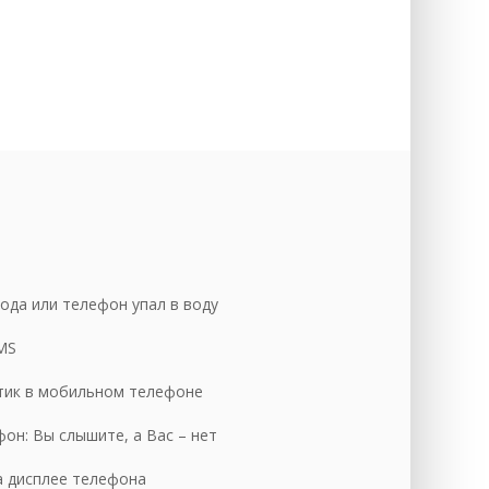
уб.
уб.
уб.
уб.
уб.
уб.
уб.
ода или телефон упал в воду
уб.
MS
уб.
тик в мобильном телефоне
уб.
уб.
он: Вы слышите, а Вас – нет
уб.
а дисплее телефона