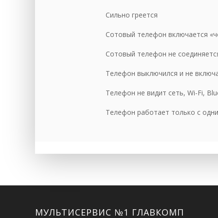
За
Сильно греется
По
Сотовый телефон включается «ч
За
Сотовый телефон не соединяетс
За
Телефон выключился и не включ
За
Телефон не видит сеть, Wi-Fi, Blu
За
За
Телефон работает только с одн
Ре
За
За
За
За
Facebook
Twitter
ВКонтакте
Google+
Instagram
МУЛЬТИСЕРВИС №1 ГЛАВКОМП
За