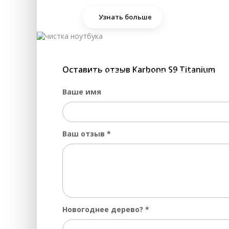
Ра
Узнать больше
Ра
Со
Ру
Оставить отзыв Karbonn S9 Titanium
ЧИСТКА НОУТБУКА 
За
Ваше имя
Ре
За
За
Ваш отзыв
*
Ре
За
За
За
Новогоднее дерево?
*
Ре