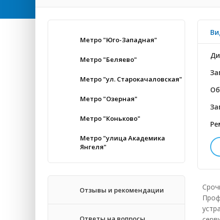
Ви
Метро "Юго-Западная"
Ди
Метро "Беляево"
За
Метро "ул. Старокачаловская"
Об
Метро "Озерная"
За
Метро "Коньково"
Ре
Метро "улица Академика
Янгеля"
До
За
Сроч
Отзывы и рекомендации
Проф
За
устр
Ответы на вопросы
серв
За