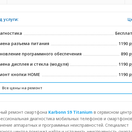
д услуги:
Ц
агностика
Беспла
мена разъема питания
1190 р
новление программного обеспечения
890 р
мена дисплея и стекла (модуля)
1190 р
монт кнопки HOME
1190 р
Все цены на ремонт
ставка в сервисный центр / обратно заказчику
190-230 р
мена контроллера питания
1190-5390 р
ный ремонт смартфона
Karbonn S9 Titanium
в сервисном центр
ессиональная диагностика мобильных телефонов и смартфонов
мена разъема питания
1190 р
анение аппаратных и программных неисправностей. Специалист
исного центра поможет найти и устранить неисправность смар
мена разъема USB
1190 р