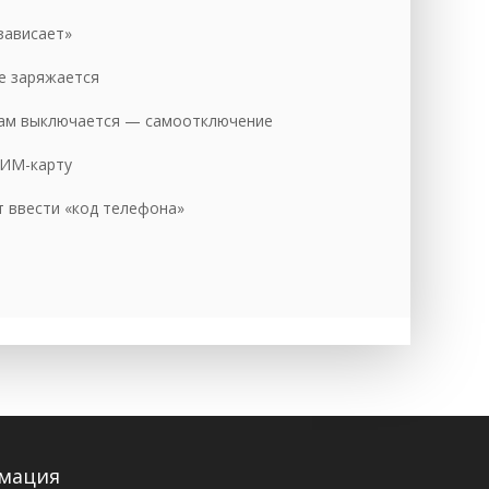
уб.
зависает»
уб.
е заряжается
уб.
ам выключается — самоотключение
уб.
СИМ-карту
уб.
 ввести «код телефона»
уб.
уб.
уб.
уб.
уб.
уб.
уб.
мация
уб.