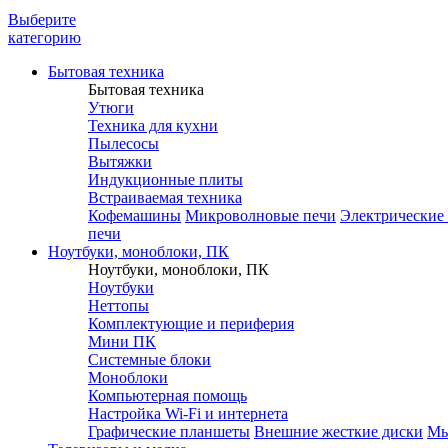
Выберите
категорию
Бытовая техника
Бытовая техника
Утюги
Техника для кухни
Пылесосы
Вытяжки
Индукционные плиты
Встраиваемая техника
Кофемашины
Микроволновые печи
Электрические
печи
Ноутбуки, моноблоки, ПК
Ноутбуки, моноблоки, ПК
Ноутбуки
Неттопы
Комплектующие и периферия
Мини ПК
Системные блоки
Моноблоки
Компьютерная помощь
Настройка Wi-Fi и интернета
Графические планшеты
Внешние жесткие диски
М