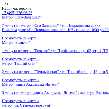
123
Наши мастерские
+7 (495) 236-96-76
Метро "Юго-Западная"
7 минут от метро "Юго-Западная" / ул. Покрышкина д. 8к3.
В жилом доме «На Покрышкина» пав. 105 / пн-вс. с 10:00 до 20
Посмотреть на карте »
Метро "Беляево"
1 минута от метро "Беляево" / ул.Профсоюзная, д.102, стр.1, ТЦ 
Посмотреть на карте »
метро "Теплый стан"
2 минуты от метро "Теплый стан" / ул. Теплый стан, д.1Б, стр.5 
Посмотреть на карте »
Метро "улица Академика Янгеля"
5 минут от метро "улица Академика Янгеля" / далее ул. Россоша
Посмотреть на карте »
метро "ул. Старокачаловская"