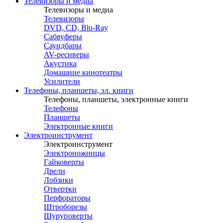
Телевизоры и медиа
Телевизоры и медиа
Телевизоры
DVD, CD, Blu-Ray
Сабвуферы
Саундбары
AV-ресиверы
Акустика
Домашние кинотеатры
Усилители
Телефоны, планшеты, эл. книги
Телефоны, планшеты, электронные книги
Телефоны
Планшеты
Электронные книги
Электроинструмент
Электроинструмент
Электроножницы
Гайковерты
Дрели
Лобзики
Отвертки
Перфораторы
Штроборезы
Шуруповерты