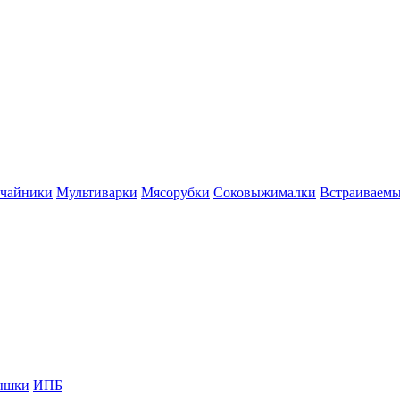
 чайники
Мультиварки
Мясорубки
Соковыжималки
Встраиваем
ышки
ИПБ