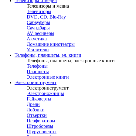
Телевизоры и медиа
Телевизоры и медиа
Телевизоры
DVD, CD, Blu-Ray
Сабвуферы
Саундбары
AV-ресиверы
Акустика
Домашние кинотеатры
Усилители
Телефоны, планшеты, эл. книги
Телефоны, планшеты, электронные книги
Телефоны
Планшеты
Электронные книги
Электроинструмент
Электроинструмент
Электроножницы
Гайковерты
Дрели
Лобзики
Отвертки
Перфораторы
Штроборезы
Шуруповерты