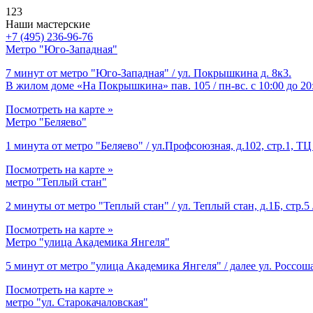
123
Наши мастерские
+7 (495) 236-96-76
Метро "Юго-Западная"
7 минут от метро "Юго-Западная" / ул. Покрышкина д. 8к3.
В жилом доме «На Покрышкина» пав. 105 / пн-вс. с 10:00 до 20
Посмотреть на карте »
Метро "Беляево"
1 минута от метро "Беляево" / ул.Профсоюзная, д.102, стр.1, ТЦ 
Посмотреть на карте »
метро "Теплый стан"
2 минуты от метро "Теплый стан" / ул. Теплый стан, д.1Б, стр.5 
Посмотреть на карте »
Метро "улица Академика Янгеля"
5 минут от метро "улица Академика Янгеля" / далее ул. Россоша
Посмотреть на карте »
метро "ул. Старокачаловская"