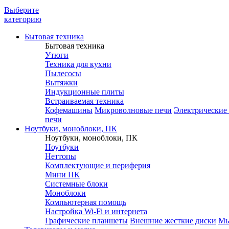
Выберите
категорию
Бытовая техника
Бытовая техника
Утюги
Техника для кухни
Пылесосы
Вытяжки
Индукционные плиты
Встраиваемая техника
Кофемашины
Микроволновые печи
Электрические
печи
Ноутбуки, моноблоки, ПК
Ноутбуки, моноблоки, ПК
Ноутбуки
Неттопы
Комплектующие и периферия
Мини ПК
Системные блоки
Моноблоки
Компьютерная помощь
Настройка Wi-Fi и интернета
Графические планшеты
Внешние жесткие диски
М