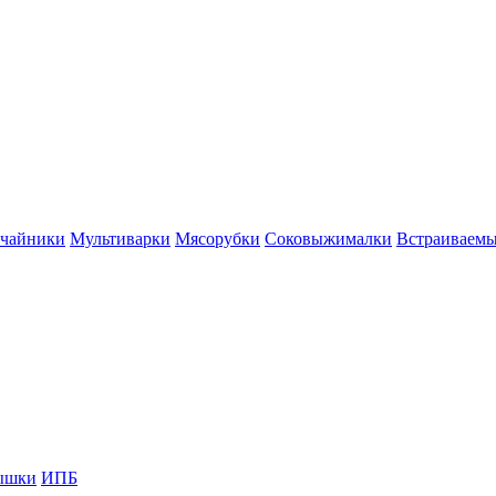
 чайники
Мультиварки
Мясорубки
Соковыжималки
Встраиваем
ышки
ИПБ