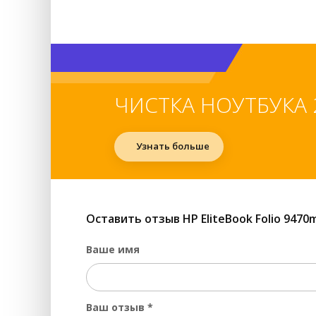
За
За
За
За
ЧИСТКА НОУТБУКА 
За
За
Узнать больше
За
За
Пр
Оставить отзыв HP EliteBook Folio 9470
За
Ваше имя
За
За
За
Ваш отзыв
*