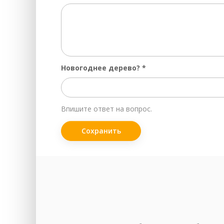
Пр
За
За
Ск
Новогоднее дерево?
*
Во
Чи
Впишите ответ на вопрос.
За
За
За
За
Чи
Ре
За