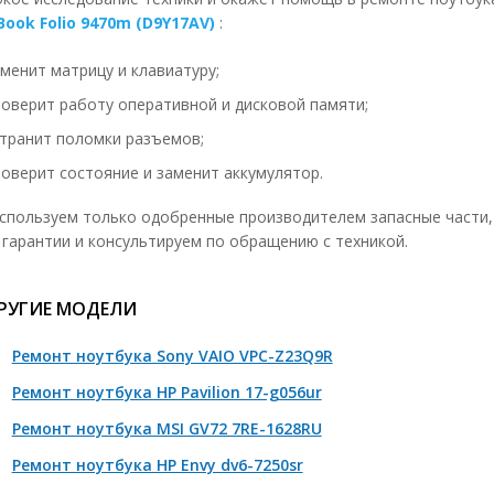
eBook Folio 9470m (D9Y17AV)
:
мена кулера
1490 р
менит матрицу и клавиатуру;
сстановление кулера
650 р
роверит работу оперативной и дисковой памяти;
мена термо интерфейсов 1шт.
650 р
странит поломки разъемов;
мена клавиатуры без полной разборки
490 р
роверит состояние и заменит аккумулятор.
мена клавиатуры с полной разборкой
1400 р
спользуем только одобренные производителем запасные части,
мена топ кейса
1300 р
 гарантии и консультируем по обращению с техникой.
мена кнопок, механизмов 1 штука
50-150 р
РУГИЕ МОДЕЛИ
мена матрицы
890 р
монт платы подсветки (инвертор)
890 р
Ремонт ноутбука Sony VAIO VPC-Z23Q9R
ена платы подсветки (инвертор)
1490 р
Ремонт ноутбука HP Pavilion 17-g056ur
мена лампы подсветки
2000-3400 р
Ремонт ноутбука MSI GV72 7RE-1628RU
мена светодиодной подсветки
2000-3400 р
Ремонт ноутбука HP Envy dv6-7250sr