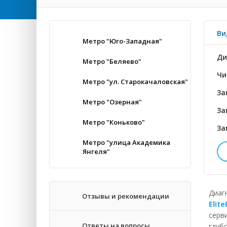
Ви
Метро "Юго-Западная"
Ди
Метро "Беляево"
Чи
Метро "ул. Старокачаловская"
За
Метро "Озерная"
За
Метро "Коньково"
За
Метро "улица Академика
Янгеля"
До
Уг
Диаг
Отзывы и рекомендации
Elit
Эк
серв
Ответы на вопросы
глуб
За