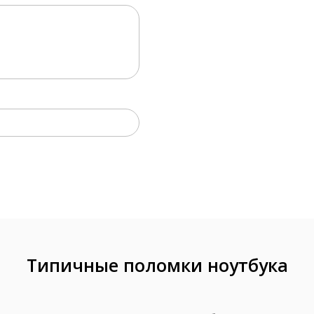
едустановка Windows
от 590 р
мена жесткого диска
450 р
мена дисковода (привода)
450 р
анирование жесткого диска (за 1 час)
250 р
сстановление данных на PC-3000
от 3000 р
стка жидкостями дисковода (привода)
от 290 р
мена внешнего АКБ
150 р
мена внутреннего АКБ
950 р
мена материнской платы без ПО
990-1490 р
мена батарейки BIOS (с полной разборкой)
1490 р
стка материнской платы
1500-4500 р
Типичные поломки ноутбука
монт корпусных элементов
от 1000 р
мена петель матрицы
1490-2500 р