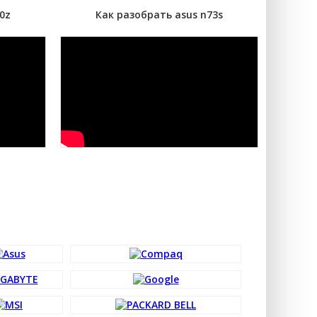
0z
Как разобрать asus n73s