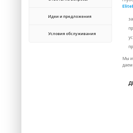
Elit
За
Идеи и предложения
за
Во
п
За
Условия обслуживания
у
За
п
За
Мы и
За
даем
За
Д
За
Ре
Зм
За
За