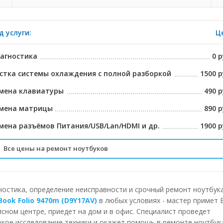
д услуги:
Ц
агностика
0 р
стка системы охлаждения с полной разборкой
1500 р
мена клавиатуры
490 р
мена матрицы
890 р
мена разъёмов Питания/USB/Lan/HDMI и др.
1900 р
Все цены на ремонт ноутбуков
ставка в сервисный центр
БЕСПЛА
лубленная диагностика на спец. Оборудовании
2225 р
ностика, определение неисправности и срочный ремонт ноутбук
eBook Folio 9470m (D9Y17AV)
в любых условиях - мастер примет 
спресс чистка системы охлаждения
790 р
исном центре, приедет на дом и в офис. Специалист проведет
окое исследование техники и окажет помощь в ремонте ноутбу
мена тепло отводящих трубок
1490 р