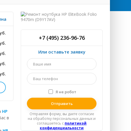
ена
уб.
+7 (495) 236-96-76
уб.
Или оставьте заявку
уб.
Ваше
уб.
имя
*
уб.
Ваш
телефон
*
Я не робот
Я
ТНО
спамер
уб.
а
HP
Отправляя форму, вы даете согласие
Вас в
на обработку персональных данных и
уб.
соглашаетесь c
политикой
конфиденциальности
ка
HP
уб.