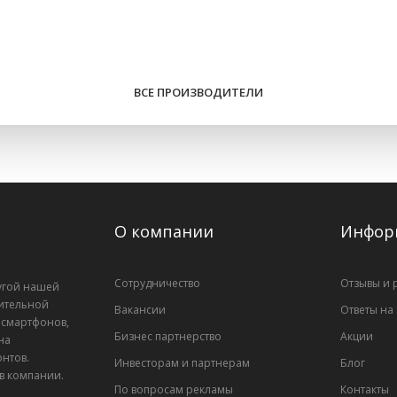
ВСЕ ПРОИЗВОДИТЕЛИ
О компании
Инфор
Сотрудничество
Отзывы и 
лугой нашей
ительной
Вакансии
Ответы на
, смартфонов,
Бизнес партнерство
Акции
на
нтов.
Инвесторам и партнерам
Блог
 в компании.
По вопросам рекламы
Контакты