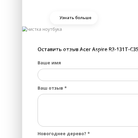
За
За
Узнать больше
За
За
За
Оставить отзыв Acer Aspire R3-131T-C3
ЧИСТКА НОУТБУКА 
За
Ваше имя
За
За
Ваш отзыв
*
Пр
За
За
За
За
Новогоднее дерево?
*