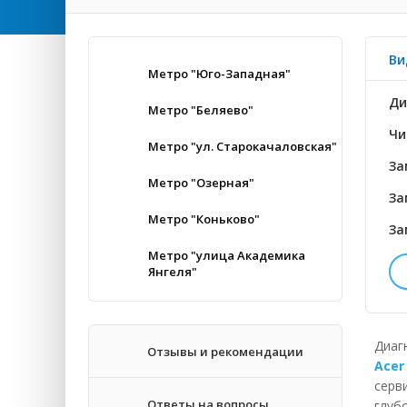
Ви
Метро "Юго-Западная"
Ди
Метро "Беляево"
Чи
Метро "ул. Старокачаловская"
За
Метро "Озерная"
За
Метро "Коньково"
За
Метро "улица Академика
Янгеля"
До
Уг
Диаг
Отзывы и рекомендации
Acer
Эк
серв
Ответы на вопросы
глуб
За