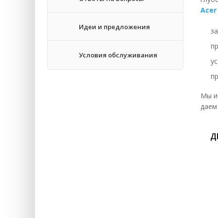
Acer
За
Идеи и предложения
за
Во
п
За
Условия обслуживания
у
За
п
За
Мы и
За
даем
За
Д
За
Ре
Зм
За
За