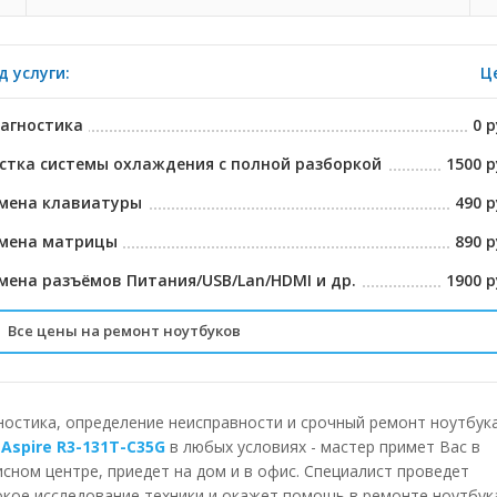
д услуги:
Ц
агностика
0 р
стка системы охлаждения с полной разборкой
1500 р
мена клавиатуры
490 р
мена матрицы
890 р
мена разъёмов Питания/USB/Lan/HDMI и др.
1900 р
Все цены на ремонт ноутбуков
ставка в сервисный центр
БЕСПЛА
лубленная диагностика на спец. Оборудовании
2225 р
ностика, определение неисправности и срочный ремонт ноутбук
 Aspire R3-131T-C35G
в любых условиях - мастер примет Вас в
спресс чистка системы охлаждения
790 р
исном центре, приедет на дом и в офис. Специалист проведет
окое исследование техники и окажет помощь в ремонте ноутбук
мена тепло отводящих трубок
1490 р