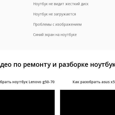
Ноутбук не видит жесткий диск
ставка обратно заказчику
190 р
Ноутбук не загружается
орка/разборка
500 р
Проблемы с изображением
Синий экран на ноутбуке
део по ремонту и разборке ноутбу
брать ноутбук Lenovo g50-70
Как разобрать asus x5