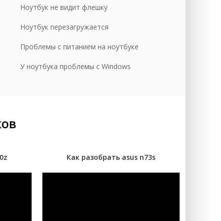
Ноутбук не видит флешку
уб.
Ноутбук перезагружается
уб.
Проблемы с питанием на ноутбуке
У ноутбука проблемы с Windows
ков
0z
Как разобрать asus n73s