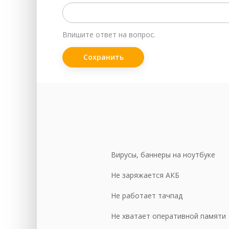
Пр
За
Впишите ответ на вопрос.
За
Ск
Во
Чи
За
За
За
Вирусы, баннеры на ноутбуке
За
Не заряжается АКБ
Чи
Не работает тачпад
Ре
Не хватает оперативной памяти
За