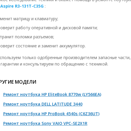
 Aspire R3-131T-C35G
:
мена кулера
1490 р
менит матрицу и клавиатуру;
сстановление кулера
650 р
роверит работу оперативной и дисковой памяти;
мена термо интерфейсов 1шт.
650 р
странит поломки разъемов;
мена клавиатуры без полной разборки
490 р
роверит состояние и заменит аккумулятор.
мена клавиатуры с полной разборкой
1400 р
спользуем только одобренные производителем запасные части,
мена топ кейса
1300 р
 гарантии и консультируем по обращению с техникой.
мена кнопок, механизмов 1 штука
50-150 р
РУГИЕ МОДЕЛИ
мена матрицы
890 р
монт платы подсветки (инвертор)
890 р
Ремонт ноутбука HP EliteBook 8770w (LY566EA)
ена платы подсветки (инвертор)
1490 р
Ремонт ноутбука DELL LATITUDE 3440
мена лампы подсветки
2000-3400 р
Ремонт ноутбука HP ProBook 4540s (C6Z36UT)
мена светодиодной подсветки
2000-3400 р
Ремонт ноутбука Sony VAIO VPC-SE2X1R