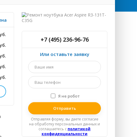
ена
уб.
+7 (495) 236-96-76
уб.
Или оставьте заявку
уб.
Ваше
уб.
имя
*
уб.
Ваш
телефон
*
Я не робот
Я
ТНО
спамер
уб.
а
Отправляя форму, вы даете согласие
на обработку персональных данных и
уб.
соглашаетесь c
политикой
конфиденциальности
а
уб.