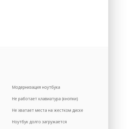
уб.
уб.
уб.
уб.
уб.
уб.
уб.
уб.
уб.
Модернизация ноутбука
уб.
Не работает клавиатура (кнопки)
уб.
Не хватает места на жестком диске
уб.
Ноутбук долго загружается
уб.