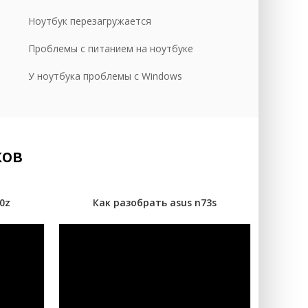
уб.
Ноутбук перезагружается
уб.
Проблемы с питанием на ноутбуке
У ноутбука проблемы с Windows
ков
0z
Как разобрать asus n73s