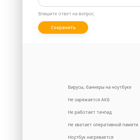
Пр
Впишите ответ на вопрос.
За
За
Ск
Во
Чи
За
За
Вирусы, баннеры на ноутбуке
За
Не заряжается АКБ
За
Не работает тачпад
Чи
Ре
Не хватает оперативной памяти
За
Ноутбук нагревается