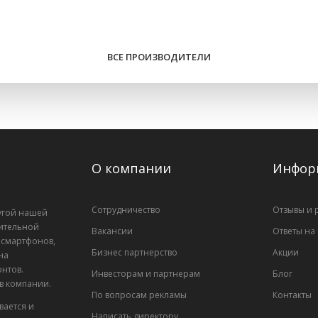
ВСЕ ПРОИЗВОДИТЕЛИ
О компании
Инфор
Сотрудничество
Отзывы и 
лугой нашей
ительной
Вакансии
Ответы на
, смартфонов,
Бизнес партнерство
Акции
на
нтов.
Инвесторам и партнерам
Блог
 в компании.
По вопросам рекламы
Контакты
вается и
Написать директору