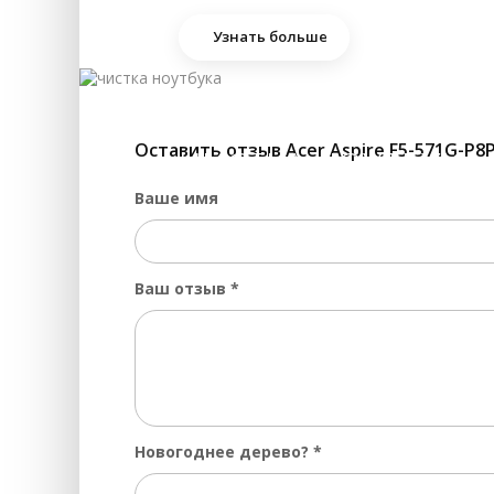
За
Узнать больше
За
За
За
Оставить отзыв Acer Aspire F5-571G-P8P
ЧИСТКА НОУТБУКА 
За
Ваше имя
За
За
За
Ваш отзыв
*
Пр
За
За
За
Новогоднее дерево?
*
За