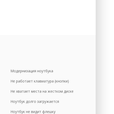
уб.
уб.
уб.
уб.
уб.
уб.
уб.
уб.
Модернизация ноутбука
уб.
Не работает клавиатура (кнопки)
уб.
Не хватает места на жестком диске
уб.
уб.
Ноутбук долго загружается
уб.
Ноутбук не видит флешку