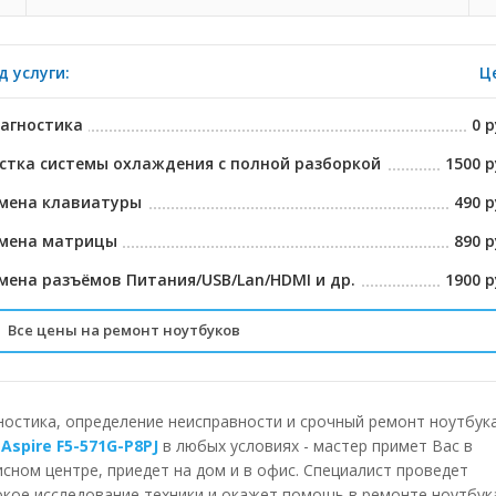
д услуги:
Ц
агностика
0 р
стка системы охлаждения с полной разборкой
1500 р
мена клавиатуры
490 р
мена матрицы
890 р
мена разъёмов Питания/USB/Lan/HDMI и др.
1900 р
Все цены на ремонт ноутбуков
ставка в сервисный центр
БЕСПЛА
лубленная диагностика на спец. Оборудовании
2225 р
ностика, определение неисправности и срочный ремонт ноутбук
 Aspire F5-571G-P8PJ
в любых условиях - мастер примет Вас в
спресс чистка системы охлаждения
790 р
исном центре, приедет на дом и в офис. Специалист проведет
окое исследование техники и окажет помощь в ремонте ноутбук
мена тепло отводящих трубок
1490 р