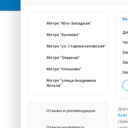
Ви
Метро "Юго-Западная"
Ди
Метро "Беляево"
Чи
Метро "ул. Старокачаловская"
За
Метро "Озерная"
За
Метро "Коньково"
За
Метро "улица Академика
Янгеля"
До
Уг
Диаг
Отзывы и рекомендации
Acer
Эк
серв
Ответы на вопросы
глуб
За