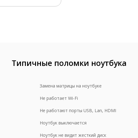
едустановка Windows
от 590 р
мена жесткого диска
450 р
мена дисковода (привода)
450 р
анирование жесткого диска (за 1 час)
250 р
сстановление данных на PC-3000
от 3000 р
стка жидкостями дисковода (привода)
от 290 р
Типичные поломки ноутбука
мена внешнего АКБ
150 р
мена внутреннего АКБ
950 р
Замена матрицы на ноутбуке
мена материнской платы без ПО
990-1490 р
Не работает Wi-Fi
мена батарейки BIOS (с полной разборкой)
1490 р
Не работают порты USB, Lan, HDMI
стка материнской платы
1500-4500 р
монт корпусных элементов
от 1000 р
Ноутбук выключается
мена петель матрицы
1490-2500 р
Ноутбук не видит жесткий диск