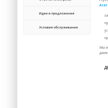
Acer
За
Идеи и предложения
за
Во
п
За
Условия обслуживания
у
За
п
За
Мы и
За
даем
За
Д
За
Ре
Зм
За
За