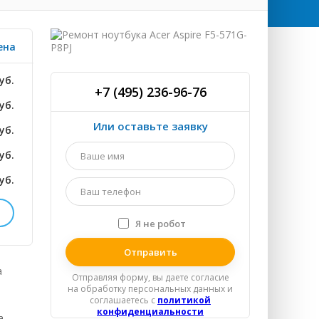
ена
уб.
+7 (495) 236-96-76
уб.
Или оставьте заявку
уб.
Ваше
уб.
имя
*
уб.
Ваш
телефон
*
Я не робот
Я
ТНО
спамер
уб.
а
Отправляя форму, вы даете согласие
на обработку персональных данных и
уб.
соглашаетесь c
политикой
конфиденциальности
а
уб.