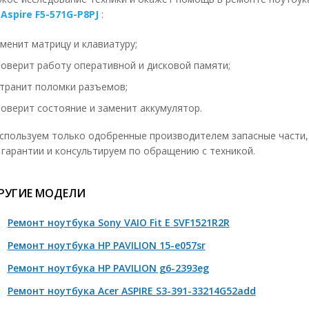
 Aspire F5-571G-P8PJ
:
мена кулера
1490 р
менит матрицу и клавиатуру;
сстановление кулера
650 р
роверит работу оперативной и дисковой памяти;
мена термо интерфейсов 1шт.
650 р
странит поломки разъемов;
мена клавиатуры без полной разборки
490 р
роверит состояние и заменит аккумулятор.
мена клавиатуры с полной разборкой
1400 р
спользуем только одобренные производителем запасные части,
мена топ кейса
1300 р
 гарантии и консультируем по обращению с техникой.
мена кнопок, механизмов 1 штука
50-150 р
РУГИЕ МОДЕЛИ
мена матрицы
890 р
монт платы подсветки (инвертор)
890 р
Ремонт ноутбука Sony VAIO Fit E SVF1521R2R
ена платы подсветки (инвертор)
1490 р
Ремонт ноутбука HP PAVILION 15-e057sr
мена лампы подсветки
2000-3400 р
Ремонт ноутбука HP PAVILION g6-2393eg
мена светодиодной подсветки
2000-3400 р
Ремонт ноутбука Acer ASPIRE S3-391-33214G52add