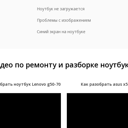
ставка обратно заказчику
190 р
Ноутбук не загружается
орка/разборка
500 р
Проблемы с изображением
Синий экран на ноутбуке
део по ремонту и разборке ноутбу
брать ноутбук Lenovo g50-70
Как разобрать asus x5