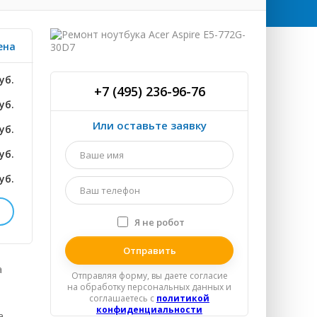
ена
уб.
+7 (495) 236-96-76
уб.
Или оставьте заявку
уб.
Ваше
уб.
имя
*
уб.
Ваш
телефон
*
Я не робот
Я
ТНО
спамер
уб.
а
Отправляя форму, вы даете согласие
на обработку персональных данных и
уб.
соглашаетесь c
политикой
конфиденциальности
а
уб.