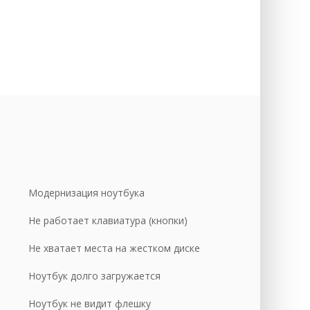
уб.
уб.
уб.
уб.
уб.
уб.
уб.
уб.
Модернизация ноутбука
уб.
Не работает клавиатура (кнопки)
уб.
Не хватает места на жестком диске
уб.
уб.
Ноутбук долго загружается
уб.
Ноутбук не видит флешку