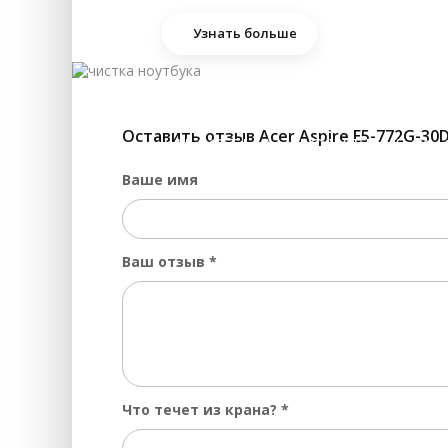
За
Узнать больше
За
За
За
Оставить отзыв Acer Aspire E5-772G-30
ЧИСТКА НОУТБУКА 
За
Ваше имя
За
За
За
Ваш отзыв
*
Пр
За
За
За
Что течет из крана?
*
За