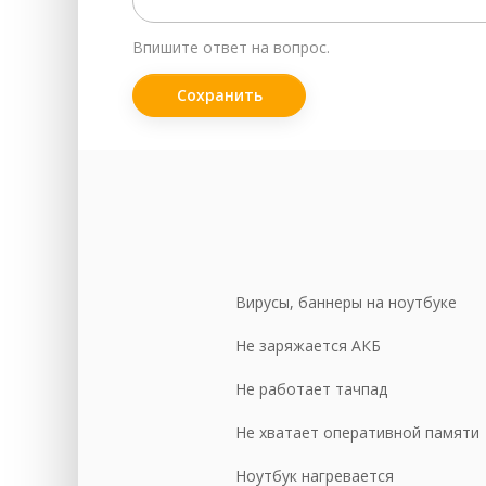
Пр
Впишите ответ на вопрос.
За
За
Ск
Во
Чи
За
За
Вирусы, баннеры на ноутбуке
За
Не заряжается АКБ
За
Не работает тачпад
Чи
Ре
Не хватает оперативной памяти
За
Ноутбук нагревается