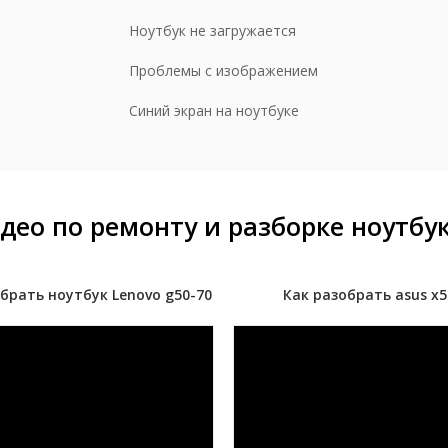
ставка обратно заказчику
190 р
Ноутбук не загружается
орка/разборка
500 р
Проблемы с изображением
Синий экран на ноутбуке
део по ремонту и разборке ноутбу
брать ноутбук Lenovo g50-70
Как разобрать asus x5