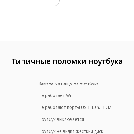
едустановка Windows
от 590 р
мена жесткого диска
450 р
мена дисковода (привода)
450 р
анирование жесткого диска (за 1 час)
250 р
сстановление данных на PC-3000
от 3000 р
стка жидкостями дисковода (привода)
от 290 р
Типичные поломки ноутбука
мена внешнего АКБ
150 р
мена внутреннего АКБ
950 р
Замена матрицы на ноутбуке
мена материнской платы без ПО
990-1490 р
Не работает Wi-Fi
мена батарейки BIOS (с полной разборкой)
1490 р
Не работают порты USB, Lan, HDMI
стка материнской платы
1500-4500 р
монт корпусных элементов
от 1000 р
Ноутбук выключается
мена петель матрицы
1490-2500 р
Ноутбук не видит жесткий диск