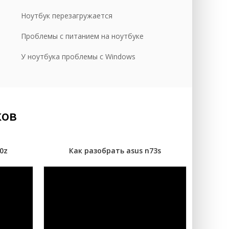
уб.
Ноутбук перезагружается
уб.
Проблемы с питанием на ноутбуке
У ноутбука проблемы с Windows
ков
0z
Как разобрать asus n73s