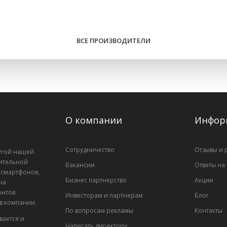
ВСЕ ПРОИЗВОДИТЕЛИ
О компании
Инфор
Сотрудничество
Отзывы и 
лугой нашей
ительной
Вакансии
Ответы на
, смартфонов,
Бизнес партнерство
Акции
на
нтов.
Инвесторам и партнерам
Блог
 в компании.
По вопросам рекламы
Контакты
вается и
Написать директору