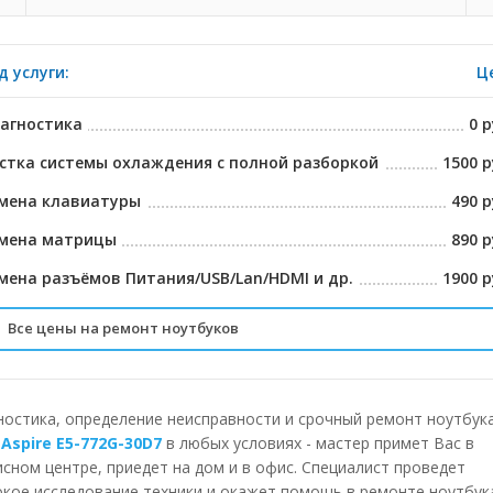
д услуги:
Ц
агностика
0 р
стка системы охлаждения с полной разборкой
1500 р
мена клавиатуры
490 р
мена матрицы
890 р
мена разъёмов Питания/USB/Lan/HDMI и др.
1900 р
Все цены на ремонт ноутбуков
ставка в сервисный центр
БЕСПЛА
лубленная диагностика на спец. Оборудовании
2225 р
ностика, определение неисправности и срочный ремонт ноутбук
 Aspire E5-772G-30D7
в любых условиях - мастер примет Вас в
спресс чистка системы охлаждения
790 р
исном центре, приедет на дом и в офис. Специалист проведет
окое исследование техники и окажет помощь в ремонте ноутбук
мена тепло отводящих трубок
1490 р