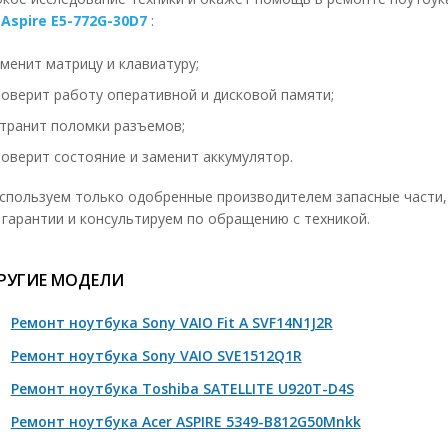
 Aspire E5-772G-30D7
:
мена кулера
1490 р
менит матрицу и клавиатуру;
сстановление кулера
650 р
роверит работу оперативной и дисковой памяти;
мена термо интерфейсов 1шт.
650 р
странит поломки разъемов;
мена клавиатуры без полной разборки
490 р
роверит состояние и заменит аккумулятор.
мена клавиатуры с полной разборкой
1400 р
спользуем только одобренные производителем запасные части,
мена топ кейса
1300 р
 гарантии и консультируем по обращению с техникой.
мена кнопок, механизмов 1 штука
50-150 р
РУГИЕ МОДЕЛИ
мена матрицы
890 р
монт платы подсветки (инвертор)
890 р
Ремонт ноутбука Sony VAIO Fit A SVF14N1J2R
ена платы подсветки (инвертор)
1490 р
Ремонт ноутбука Sony VAIO SVE1512Q1R
мена лампы подсветки
2000-3400 р
Ремонт ноутбука Toshiba SATELLITE U920T-D4S
мена светодиодной подсветки
2000-3400 р
Ремонт ноутбука Acer ASPIRE 5349-B812G50Mnkk