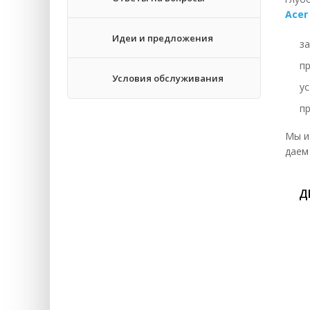
Acer
За
Идеи и предложения
за
Во
п
За
Условия обслуживания
у
За
п
За
Мы и
За
даем
За
Д
За
Ре
Зм
За
За