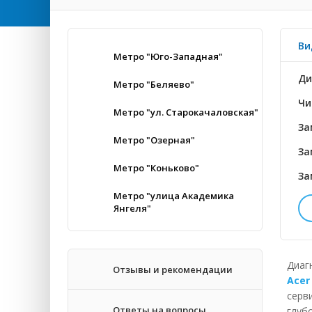
Ви
Метро "Юго-Западная"
Ди
Метро "Беляево"
Чи
Метро "ул. Старокачаловская"
За
Метро "Озерная"
За
Метро "Коньково"
За
Метро "улица Академика
Янгеля"
До
Уг
Диаг
Отзывы и рекомендации
Acer
Эк
серв
Ответы на вопросы
глуб
За