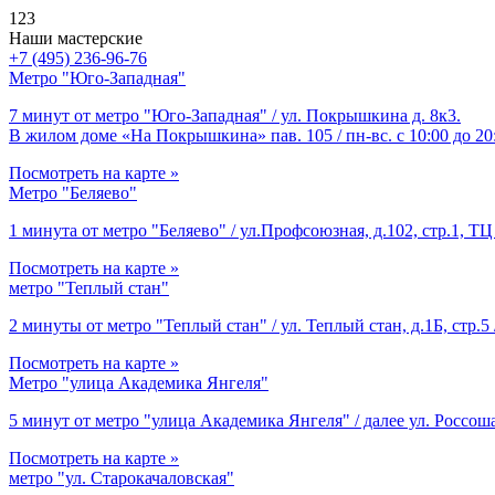
123
Наши мастерские
+7 (495) 236-96-76
Метро "Юго-Западная"
7 минут от метро "Юго-Западная" / ул. Покрышкина д. 8к3.
В жилом доме «На Покрышкина» пав. 105 / пн-вс. с 10:00 до 20
Посмотреть на карте »
Метро "Беляево"
1 минута от метро "Беляево" / ул.Профсоюзная, д.102, стр.1, ТЦ 
Посмотреть на карте »
метро "Теплый стан"
2 минуты от метро "Теплый стан" / ул. Теплый стан, д.1Б, стр.5 
Посмотреть на карте »
Метро "улица Академика Янгеля"
5 минут от метро "улица Академика Янгеля" / далее ул. Россоша
Посмотреть на карте »
метро "ул. Старокачаловская"