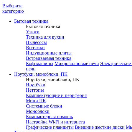
Выберите
категорию
Бытовая техника
Бытовая техника
Утюги
Техника для кухни
Пылесосы
Вытяжки
Индукционные плиты
Встраиваемая техника
Кофемашины
Микроволновые печи
Электрические
печи
Ноутбуки, моноблоки, ПК
Ноутбуки, моноблоки, ПК
Ноутбуки
Неттопы
Комплектующие и периферия
Мини ПК
Системные блоки
Моноблоки
Компьютерная помощь
Настройка Wi-Fi и интернета
Графические планшеты
Внешние жесткие диски
М