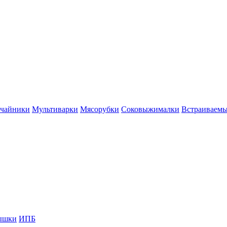
 чайники
Мультиварки
Мясорубки
Соковыжималки
Встраиваем
ышки
ИПБ