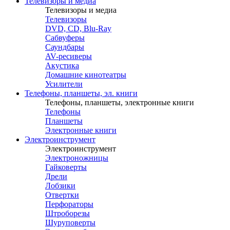
Телевизоры и медиа
Телевизоры и медиа
Телевизоры
DVD, CD, Blu-Ray
Сабвуферы
Саундбары
AV-ресиверы
Акустика
Домашние кинотеатры
Усилители
Телефоны, планшеты, эл. книги
Телефоны, планшеты, электронные книги
Телефоны
Планшеты
Электронные книги
Электроинструмент
Электроинструмент
Электроножницы
Гайковерты
Дрели
Лобзики
Отвертки
Перфораторы
Штроборезы
Шуруповерты