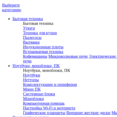
Выберите
категорию
Бытовая техника
Бытовая техника
Утюги
Техника для кухни
Пылесосы
Вытяжки
Индукционные плиты
Встраиваемая техника
Кофемашины
Микроволновые печи
Электрические
печи
Ноутбуки, моноблоки, ПК
Ноутбуки, моноблоки, ПК
Ноутбуки
Неттопы
Комплектующие и периферия
Мини ПК
Системные блоки
Моноблоки
Компьютерная помощь
Настройка Wi-Fi и интернета
Графические планшеты
Внешние жесткие диски
М