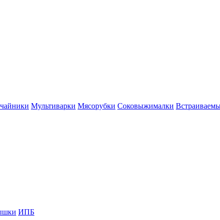
 чайники
Мультиварки
Мясорубки
Соковыжималки
Встраиваем
ышки
ИПБ