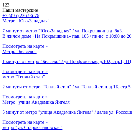
123
Наши мастерские
+7 (495) 236-96-76
Метро "Юго-Западная"
7 минут от метро "Юго-Западная" / ул. Покрышкина д. 8к3.
В жилом доме «На Покрышкина» пав. 105 / пн-вс. с 10:00 до 20
Посмотреть на карте »
Метро "Беляево"
1 минута от метро "Беляево" / ул.Профсоюзная, д.102, стр.1, ТЦ 
Посмотреть на карте »
метро "Теплый стан"
2 минуты от метро "Теплый стан" / ул. Теплый стан, д.1Б, стр.5 
Посмотреть на карте »
Метро "улица Академика Янгеля"
5 минут от метро "улица Академика Янгеля" / далее ул. Россоша
Посмотреть на карте »
метро "ул. Старокачаловская"