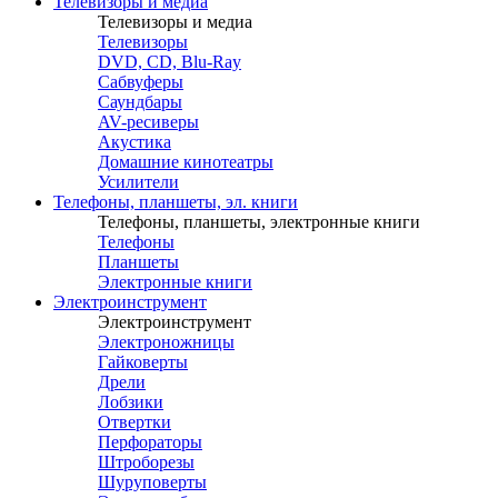
Телевизоры и медиа
Телевизоры и медиа
Телевизоры
DVD, CD, Blu-Ray
Сабвуферы
Саундбары
AV-ресиверы
Акустика
Домашние кинотеатры
Усилители
Телефоны, планшеты, эл. книги
Телефоны, планшеты, электронные книги
Телефоны
Планшеты
Электронные книги
Электроинструмент
Электроинструмент
Электроножницы
Гайковерты
Дрели
Лобзики
Отвертки
Перфораторы
Штроборезы
Шуруповерты