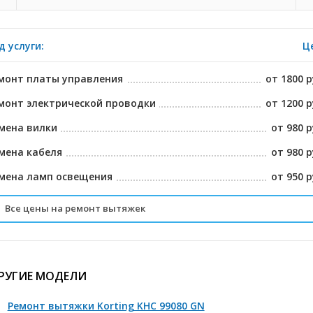
д услуги:
Ц
монт платы управления
от 1800 р
монт электрической проводки
от 1200 р
мена вилки
от 980 р
мена кабеля
от 980 р
мена ламп освещения
от 950 р
Все цены на ремонт вытяжек
мена фильтров
от 950 р
сстановление контактов на разъемных шлейфах
от 1280 р
РУГИЕ МОДЕЛИ
мена сенсерного блока
от 1800 р
Ремонт вытяжки Korting KHC 99080 GN
мена двигателя
от 2800 р