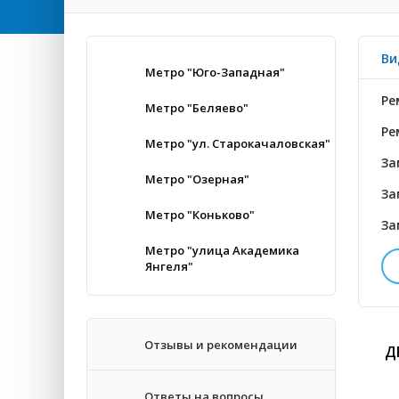
Ви
Метро "Юго-Западная"
Ре
Метро "Беляево"
Ре
Метро "ул. Старокачаловская"
За
Метро "Озерная"
За
Метро "Коньково"
За
Метро "улица Академика
Янгеля"
За
Во
Отзывы и рекомендации
Д
За
Ответы на вопросы
За