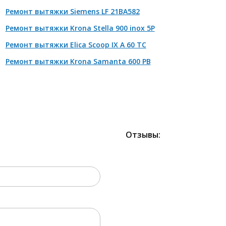
Ремонт вытяжки Siemens LF 21BA582
монт двигателя
от 2100 р
Ремонт вытяжки Krona Stella 900 inox 5P
мена кнопок/механических элементов и прочее
от 880 р
Ремонт вытяжки Elica Scoop IX A 60 TC
Ремонт вытяжки Krona Samanta 600 PB
Отзывы:
2000 РУБЛЕЙ!