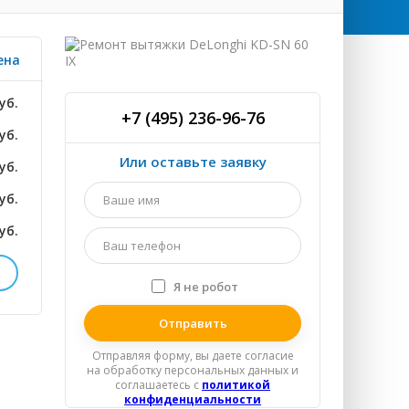
ена
уб.
+7 (495) 236-96-76
уб.
Или оставьте заявку
уб.
Ваше
уб.
имя
*
уб.
Ваш
телефон
*
Я не робот
Я
уб.
спамер
уб.
Отправляя форму, вы даете согласие
на обработку персональных данных и
уб.
соглашаетесь c
политикой
конфиденциальности
уб.