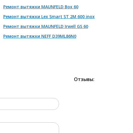
Ремонт вытяжки MAUNFELD Box 60
монт двигателя
от 2100 р
Ремонт вытяжки Lex Smart ST 2M 600 inox
мена кнопок/механических элементов и прочее
от 880 р
Ремонт вытяжки MAUNFELD Irwell GS 60
Ремонт вытяжки NEFF D39ML86N0
Отзывы:
2000 РУБЛЕЙ!