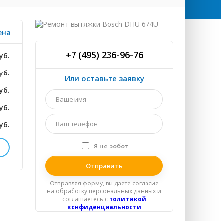
ена
+7 (495) 236-96-76
уб.
уб.
Или оставьте заявку
уб.
Ваше
имя
уб.
*
Ваш
уб.
телефон
*
Я не робот
Я
спамер
уб.
Отправляя форму, вы даете согласие
уб.
на обработку персональных данных и
соглашаетесь c
политикой
уб.
конфиденциальности
уб.