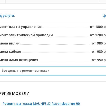
д услуги:
Ц
монт платы управления
от 1800 р
монт электрической проводки
от 1200 р
мена вилки
от 980 р
мена кабеля
от 980 р
мена ламп освещения
от 950 р
Все цены на ремонт вытяжек
мена фильтров
от 950 р
сстановление контактов на разъемных шлейфах
от 1280 р
РУГИЕ МОДЕЛИ
мена сенсерного блока
от 1800 р
Ремонт вытяжки MAUNFELD Ravensbourne 90
мена двигателя
от 2800 р