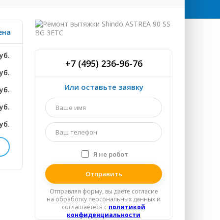
ена
уб.
+7 (495) 236-96-76
уб.
Или оставьте заявку
уб.
Ваше
уб.
имя
*
уб.
Ваш
телефон
*
Я не робот
Я
уб.
спамер
уб.
Отправляя форму, вы даете согласие
на обработку персональных данных и
уб.
соглашаетесь c
политикой
конфиденциальности
уб.