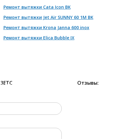
Ремонт вытяжки Cata Icon BK
монт двигателя
от 2100 р
Ремонт вытяжки Jet Air SUNNY 60 1M BK
мена кнопок/механических элементов и прочее
от 880 р
Ремонт вытяжки Krona Janna 600 inox
Ремонт вытяжки Elica Bubble IX
 3ETC
Отзывы:
2000 РУБЛЕЙ!