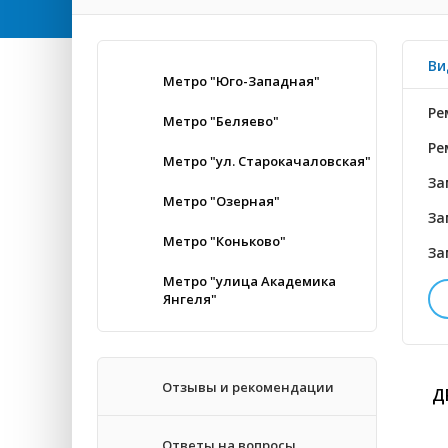
Ви
Метро "Юго-Западная"
Ре
Метро "Беляево"
Ре
Метро "ул. Старокачаловская"
За
Метро "Озерная"
За
Метро "Коньково"
За
Метро "улица Академика
Янгеля"
За
Во
Отзывы и рекомендации
Д
За
Ответы на вопросы
За