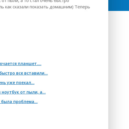
от пыли, а то стал очень быстро
ыль как сказали показать домашним) Теперь
чается планшет....
ыстро все вставили...
нь уже поехал...
оутбук от пыли, а...
была проблема...