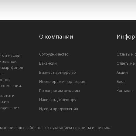
О компании
Инфор
Сотрудничество
Отзывы и 
лугой нашей
ительной
Вакансии
Ответы на
, смартфонов,
Бизнес партнерство
Акции
на
нтов.
Инвесторам и партнерам
Блог
 в компании.
По вопросам рекламы
Контакты
вается и
Написать директору
ссии,
ридических
Идеи и предложения
материалов с сайта только с указанием ссылки на источник.