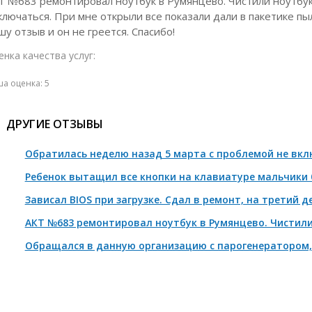
Т №683 ремонтировал ноутбук в Румянцево. Чистили ноутбук 
ключаться. При мне открыли все показали дали в пакетике п
шу отзыв и он не греется. Спасибо!
енка качества услуг:
ша оценка:
5
ДРУГИЕ ОТЗЫВЫ
Обратилась неделю назад 5 марта с проблемой не вклю
Ребенок вытащил все кнопки на клавиатуре мальчики б
Зависал BIOS при загрузке. Сдал в ремонт, на третий де
АКТ №683 ремонтировал ноутбук в Румянцево. Чистили н
Обращался в данную организацию с парогенератором, 