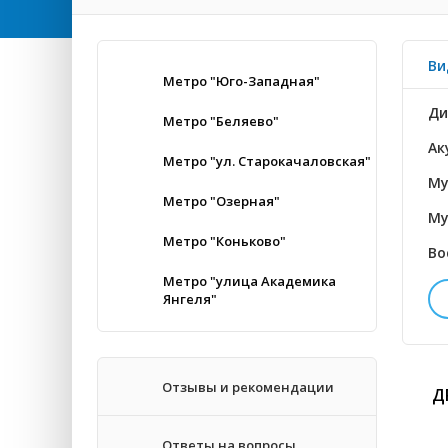
Ви
Метро "Юго-Западная"
Ди
Метро "Беляево"
Ак
Метро "ул. Старокачаловская"
Му
Метро "Озерная"
Му
Метро "Коньково"
Во
Метро "улица Академика
Янгеля"
Пр
Отзывы и рекомендации
Д
Ответы на вопросы