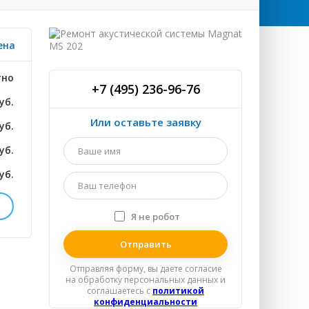
ена
тно
+7 (495) 236-96-76
уб.
Или оставьте заявку
уб.
Ваше
уб.
имя
*
уб.
Ваш
телефон
*
Я не робот
Я
уб.
спамер
Отправляя форму, вы даете согласие
на обработку персональных данных и
соглашаетесь c
политикой
конфиденциальности