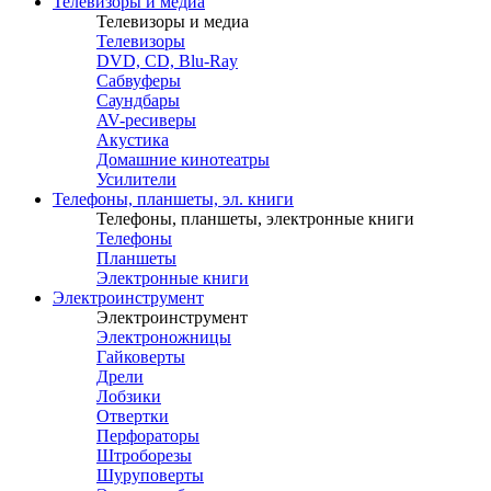
Телевизоры и медиа
Телевизоры и медиа
Телевизоры
DVD, CD, Blu-Ray
Сабвуферы
Саундбары
AV-ресиверы
Акустика
Домашние кинотеатры
Усилители
Телефоны, планшеты, эл. книги
Телефоны, планшеты, электронные книги
Телефоны
Планшеты
Электронные книги
Электроинструмент
Электроинструмент
Электроножницы
Гайковерты
Дрели
Лобзики
Отвертки
Перфораторы
Штроборезы
Шуруповерты