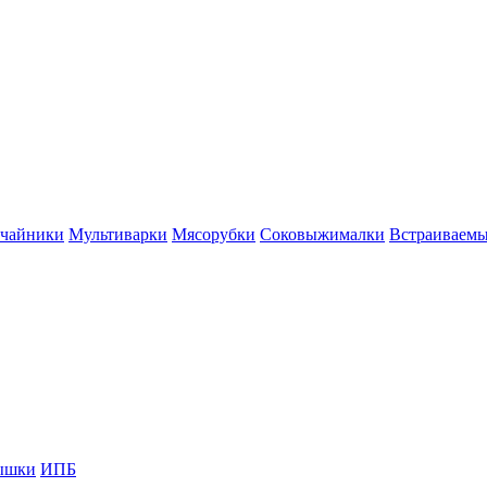
 чайники
Мультиварки
Мясорубки
Соковыжималки
Встраиваем
ышки
ИПБ