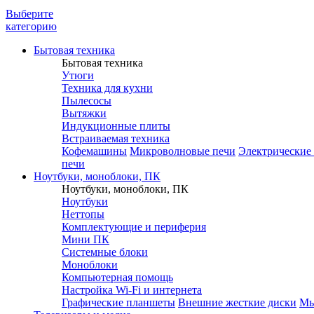
Выберите
категорию
Бытовая техника
Бытовая техника
Утюги
Техника для кухни
Пылесосы
Вытяжки
Индукционные плиты
Встраиваемая техника
Кофемашины
Микроволновые печи
Электрические
печи
Ноутбуки, моноблоки, ПК
Ноутбуки, моноблоки, ПК
Ноутбуки
Неттопы
Комплектующие и периферия
Мини ПК
Системные блоки
Моноблоки
Компьютерная помощь
Настройка Wi-Fi и интернета
Графические планшеты
Внешние жесткие диски
М