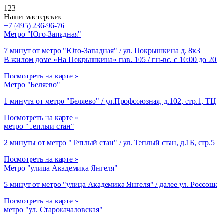
123
Наши мастерские
+7 (495) 236-96-76
Метро "Юго-Западная"
7 минут от метро "Юго-Западная" / ул. Покрышкина д. 8к3.
В жилом доме «На Покрышкина» пав. 105 / пн-вс. с 10:00 до 20
Посмотреть на карте »
Метро "Беляево"
1 минута от метро "Беляево" / ул.Профсоюзная, д.102, стр.1, ТЦ 
Посмотреть на карте »
метро "Теплый стан"
2 минуты от метро "Теплый стан" / ул. Теплый стан, д.1Б, стр.5 
Посмотреть на карте »
Метро "улица Академика Янгеля"
5 минут от метро "улица Академика Янгеля" / далее ул. Россоша
Посмотреть на карте »
метро "ул. Старокачаловская"