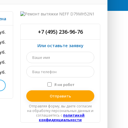
ена
+7 (495) 236-96-76
уб.
уб.
Или оставьте заявку
уб.
Ваше
имя
уб.
*
Ваш
уб.
телефон
*
Я не робот
Я
спамер
уб.
Отправляя форму, вы даете согласие
уб.
на обработку персональных данных и
соглашаетесь c
политикой
уб.
конфиденциальности
уб.