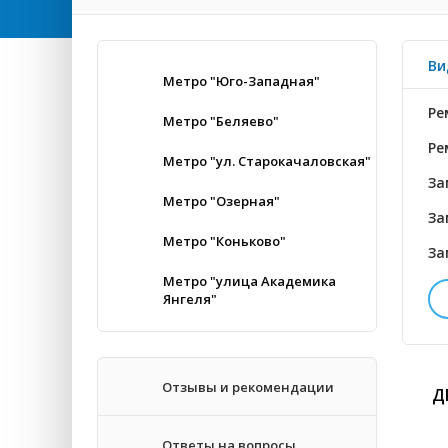
Ви
Метро "Юго-Западная"
Ре
Метро "Беляево"
Ре
Метро "ул. Старокачаловская"
За
Метро "Озерная"
За
Метро "Коньково"
За
Метро "улица Академика
Янгеля"
За
Во
Отзывы и рекомендации
Д
За
Ответы на вопросы
За