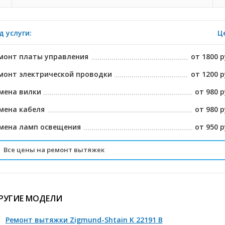
д услуги:
Ц
монт платы управления
от 1800 р
монт электрической проводки
от 1200 р
мена вилки
от 980 р
мена кабеля
от 980 р
мена ламп освещения
от 950 р
Все цены на ремонт вытяжек
мена фильтров
от 950 р
сстановление контактов на разъемных шлейфах
от 1280 р
РУГИЕ МОДЕЛИ
мена сенсерного блока
от 1800 р
Ремонт вытяжки Zigmund-Shtain K 22191 B
мена двигателя
от 2800 р