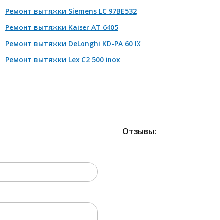
Ремонт вытяжки Siemens LC 97BE532
монт двигателя
от 2100 р
Ремонт вытяжки Kaiser AT 6405
мена кнопок/механических элементов и прочее
от 880 р
Ремонт вытяжки DeLonghi KD-PA 60 IX
Ремонт вытяжки Lex C2 500 inox
Отзывы:
2000 РУБЛЕЙ!