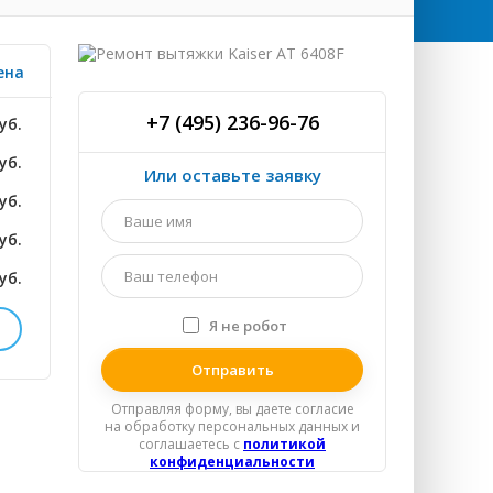
ена
+7 (495) 236-96-76
уб.
уб.
Или оставьте заявку
уб.
Ваше
имя
уб.
*
Ваш
уб.
телефон
*
Я не робот
Я
спамер
уб.
Отправляя форму, вы даете согласие
уб.
на обработку персональных данных и
соглашаетесь c
политикой
уб.
конфиденциальности
уб.