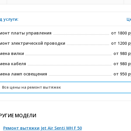
д услуги:
Ц
монт платы управления
от 1800 р
монт электрической проводки
от 1200 р
мена вилки
от 980 р
мена кабеля
от 980 р
мена ламп освещения
от 950 р
Все цены на ремонт вытяжек
мена фильтров
от 950 р
сстановление контактов на разъемных шлейфах
от 1280 р
РУГИЕ МОДЕЛИ
мена сенсерного блока
от 1800 р
Ремонт вытяжки Jet Air Senti WH F 50
мена двигателя
от 2800 р