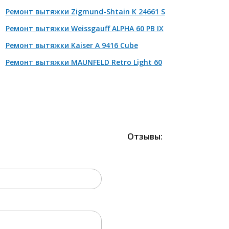
Ремонт вытяжки Zigmund-Shtain K 24661 S
монт двигателя
от 2100 р
Ремонт вытяжки Weissgauff ALPHA 60 PB IX
мена кнопок/механических элементов и прочее
от 880 р
Ремонт вытяжки Kaiser A 9416 Cube
Ремонт вытяжки MAUNFELD Retro Light 60
Отзывы:
2000 РУБЛЕЙ!