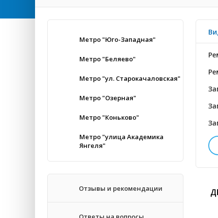
Ви
Метро "Юго-Западная"
Ре
Метро "Беляево"
Ре
Метро "ул. Старокачаловская"
За
Метро "Озерная"
За
Метро "Коньково"
За
Метро "улица Академика
Янгеля"
За
Во
Отзывы и рекомендации
Д
За
Ответы на вопросы
За