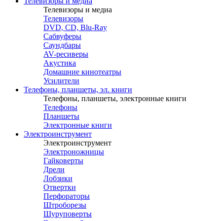
Телевизоры и медиа
Телевизоры и медиа
Телевизоры
DVD, CD, Blu-Ray
Сабвуферы
Саундбары
AV-ресиверы
Акустика
Домашние кинотеатры
Усилители
Телефоны, планшеты, эл. книги
Телефоны, планшеты, электронные книги
Телефоны
Планшеты
Электронные книги
Электроинструмент
Электроинструмент
Электроножницы
Гайковерты
Дрели
Лобзики
Отвертки
Перфораторы
Штроборезы
Шуруповерты