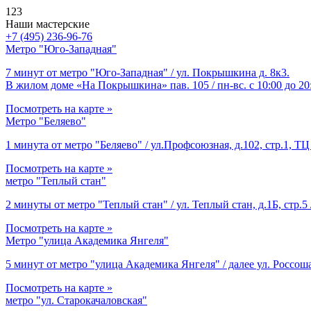
123
Наши мастерские
+7 (495) 236-96-76
Метро "Юго-Западная"
7 минут от метро "Юго-Западная" / ул. Покрышкина д. 8к3.
В жилом доме «На Покрышкина» пав. 105 / пн-вс. с 10:00 до 20
Посмотреть на карте »
Метро "Беляево"
1 минута от метро "Беляево" / ул.Профсоюзная, д.102, стр.1, ТЦ 
Посмотреть на карте »
метро "Теплый стан"
2 минуты от метро "Теплый стан" / ул. Теплый стан, д.1Б, стр.5 
Посмотреть на карте »
Метро "улица Академика Янгеля"
5 минут от метро "улица Академика Янгеля" / далее ул. Россоша
Посмотреть на карте »
метро "ул. Старокачаловская"