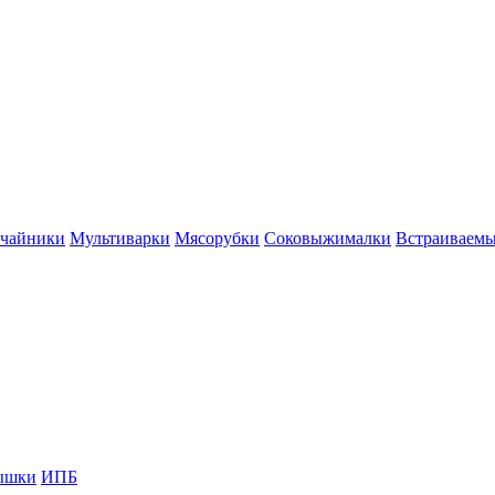
 чайники
Мультиварки
Мясорубки
Соковыжималки
Встраиваем
ышки
ИПБ