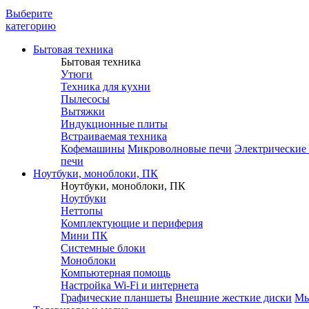
Выберите
категорию
Бытовая техника
Бытовая техника
Утюги
Техника для кухни
Пылесосы
Вытяжки
Индукционные плиты
Встраиваемая техника
Кофемашины
Микроволновые печи
Электрические
печи
Ноутбуки, моноблоки, ПК
Ноутбуки, моноблоки, ПК
Ноутбуки
Неттопы
Комплектующие и периферия
Мини ПК
Системные блоки
Моноблоки
Компьютерная помощь
Настройка Wi-Fi и интернета
Графические планшеты
Внешние жесткие диски
М