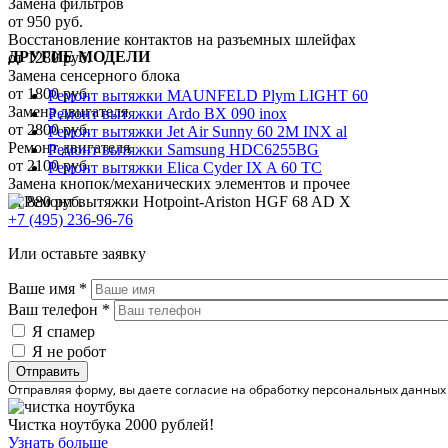
Замена фильтров
от 950 руб.
Восстановление контактов на разъемных шлейфах
ДРУГИЕ МОДЕЛИ
от 1280 руб.
Замена сенсерного блока
от 1800 руб.
Ремонт вытяжки MAUNFELD Plym LIGHT 60
Замена двигателя
Ремонт вытяжки Ardo BX 090 inox
от 2800 руб.
Ремонт вытяжки Jet Air Sunny 60 2M INX al
Ремонт двигателя
Ремонт вытяжки Samsung HDC6255BG
от 2100 руб.
Ремонт вытяжки Elica Cyder IX A 60 TC
Замена кнопок/механических элементов и прочее
от 880 руб.
+7 (495) 236-96-76
Или оставьте заявку
Ваше имя
*
Ваш телефон
*
Я спамер
Я не робот
Отправляя форму, вы даете согласие на обработку персональных данных
Чистка ноутбука 2000 рублей!
Узнать больше