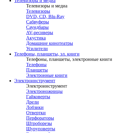
Телевизоры и медиа
Телевизоры и медиа
Телевизоры
DVD, CD, Blu-Ray
Сабвуферы
Саундбары
AV-ресиверы
Акустика
Домашние кинотеатры
Усилители
Телефоны, планшеты, эл. книги
Телефоны, планшеты, электронные книги
Телефоны
Планшеты
Электронные книги
Электроинструмент
Электроинструмент
Электроножницы
Гайковерты
Дрели
Лобзики
Отвертки
Перфораторы
Штроборезы
Шуруповерты