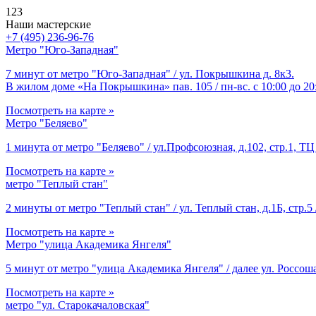
123
Наши мастерские
+7 (495) 236-96-76
Метро "Юго-Западная"
7 минут от метро "Юго-Западная" / ул. Покрышкина д. 8к3.
В жилом доме «На Покрышкина» пав. 105 / пн-вс. с 10:00 до 20
Посмотреть на карте »
Метро "Беляево"
1 минута от метро "Беляево" / ул.Профсоюзная, д.102, стр.1, ТЦ 
Посмотреть на карте »
метро "Теплый стан"
2 минуты от метро "Теплый стан" / ул. Теплый стан, д.1Б, стр.5 
Посмотреть на карте »
Метро "улица Академика Янгеля"
5 минут от метро "улица Академика Янгеля" / далее ул. Россоша
Посмотреть на карте »
метро "ул. Старокачаловская"