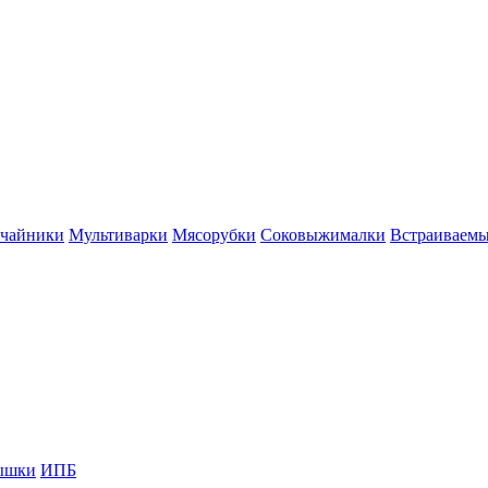
 чайники
Мультиварки
Мясорубки
Соковыжималки
Встраиваем
ышки
ИПБ