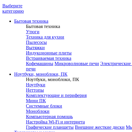
Выберите
категорию
Бытовая техника
Бытовая техника
Утюги
Техника для кухни
Пылесосы
Вытяжки
Индукционные плиты
Встраиваемая техника
Кофемашины
Микроволновые печи
Электрические
печи
Ноутбуки, моноблоки, ПК
Ноутбуки, моноблоки, ПК
Ноутбуки
Неттопы
Комплектующие и периферия
Мини ПК
Системные блоки
Моноблоки
Компьютерная помощь
Настройка Wi-Fi и интернета
Графические планшеты
Внешние жесткие диски
М