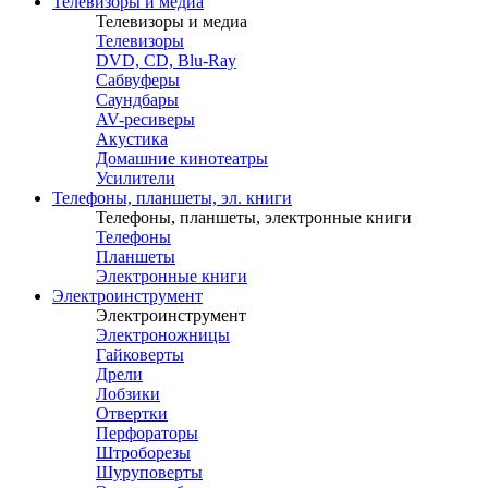
Телевизоры и медиа
Телевизоры и медиа
Телевизоры
DVD, CD, Blu-Ray
Сабвуферы
Саундбары
AV-ресиверы
Акустика
Домашние кинотеатры
Усилители
Телефоны, планшеты, эл. книги
Телефоны, планшеты, электронные книги
Телефоны
Планшеты
Электронные книги
Электроинструмент
Электроинструмент
Электроножницы
Гайковерты
Дрели
Лобзики
Отвертки
Перфораторы
Штроборезы
Шуруповерты