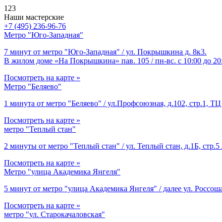
123
Наши мастерские
+7 (495) 236-96-76
Метро "Юго-Западная"
7 минут от метро "Юго-Западная" / ул. Покрышкина д. 8к3.
В жилом доме «На Покрышкина» пав. 105 / пн-вс. с 10:00 до 20
Посмотреть на карте »
Метро "Беляево"
1 минута от метро "Беляево" / ул.Профсоюзная, д.102, стр.1, ТЦ 
Посмотреть на карте »
метро "Теплый стан"
2 минуты от метро "Теплый стан" / ул. Теплый стан, д.1Б, стр.5 
Посмотреть на карте »
Метро "улица Академика Янгеля"
5 минут от метро "улица Академика Янгеля" / далее ул. Россоша
Посмотреть на карте »
метро "ул. Старокачаловская"