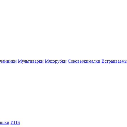
 чайники
Мультиварки
Мясорубки
Соковыжималки
Встраиваем
ышки
ИПБ