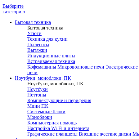
Выберите
категорию
Бытовая техника
Бытовая техника
Утюги
Техника для кухни
Пылесосы
Вытяжки
Индукционные плиты
Встраиваемая техника
Кофемашины
Микроволновые печи
Электрические
печи
Ноутбуки, моноблоки, ПК
Ноутбуки, моноблоки, ПК
Ноутбуки
Неттопы
Комплектующие и периферия
Мини ПК
Системные блоки
Моноблоки
Компьютерная помощь
Настройка Wi-Fi и интернета
Графические планшеты
Внешние жесткие диски
М