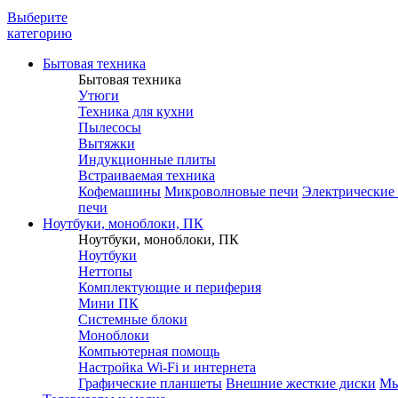
Выберите
категорию
Бытовая техника
Бытовая техника
Утюги
Техника для кухни
Пылесосы
Вытяжки
Индукционные плиты
Встраиваемая техника
Кофемашины
Микроволновые печи
Электрические
печи
Ноутбуки, моноблоки, ПК
Ноутбуки, моноблоки, ПК
Ноутбуки
Неттопы
Комплектующие и периферия
Мини ПК
Системные блоки
Моноблоки
Компьютерная помощь
Настройка Wi-Fi и интернета
Графические планшеты
Внешние жесткие диски
М