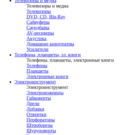
Телевизоры и медиа
Телевизоры и медиа
Телевизоры
DVD, CD, Blu-Ray
Сабвуферы
Саундбары
AV-ресиверы
Акустика
Домашние кинотеатры
Усилители
Телефоны, планшеты, эл. книги
Телефоны, планшеты, электронные книги
Телефоны
Планшеты
Электронные книги
Электроинструмент
Электроинструмент
Электроножницы
Гайковерты
Дрели
Лобзики
Отвертки
Перфораторы
Штроборезы
Шуруповерты