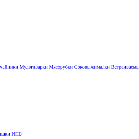
 чайники
Мультиварки
Мясорубки
Соковыжималки
Встраиваем
ышки
ИПБ