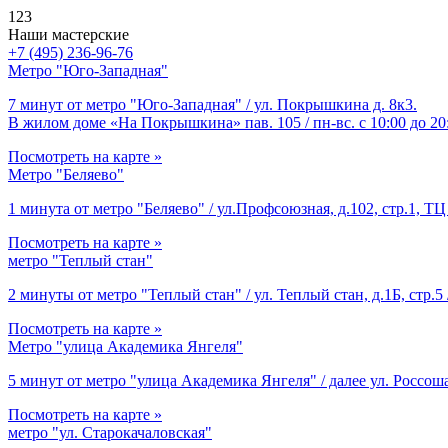
123
Наши мастерские
+7 (495) 236-96-76
Метро "Юго-Западная"
7 минут от метро "Юго-Западная" / ул. Покрышкина д. 8к3.
В жилом доме «На Покрышкина» пав. 105 / пн-вс. с 10:00 до 20
Посмотреть на карте »
Метро "Беляево"
1 минута от метро "Беляево" / ул.Профсоюзная, д.102, стр.1, ТЦ 
Посмотреть на карте »
метро "Теплый стан"
2 минуты от метро "Теплый стан" / ул. Теплый стан, д.1Б, стр.5 
Посмотреть на карте »
Метро "улица Академика Янгеля"
5 минут от метро "улица Академика Янгеля" / далее ул. Россоша
Посмотреть на карте »
метро "ул. Старокачаловская"