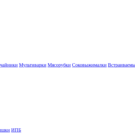
 чайники
Мультиварки
Мясорубки
Соковыжималки
Встраиваем
ышки
ИПБ