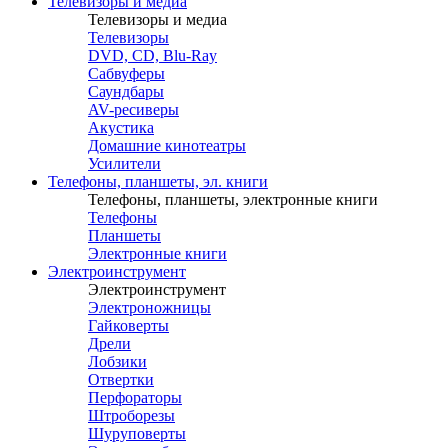
Телевизоры и медиа
Телевизоры и медиа
Телевизоры
DVD, CD, Blu-Ray
Сабвуферы
Саундбары
AV-ресиверы
Акустика
Домашние кинотеатры
Усилители
Телефоны, планшеты, эл. книги
Телефоны, планшеты, электронные книги
Телефоны
Планшеты
Электронные книги
Электроинструмент
Электроинструмент
Электроножницы
Гайковерты
Дрели
Лобзики
Отвертки
Перфораторы
Штроборезы
Шуруповерты