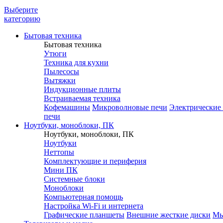
Выберите
категорию
Бытовая техника
Бытовая техника
Утюги
Техника для кухни
Пылесосы
Вытяжки
Индукционные плиты
Встраиваемая техника
Кофемашины
Микроволновые печи
Электрические
печи
Ноутбуки, моноблоки, ПК
Ноутбуки, моноблоки, ПК
Ноутбуки
Неттопы
Комплектующие и периферия
Мини ПК
Системные блоки
Моноблоки
Компьютерная помощь
Настройка Wi-Fi и интернета
Графические планшеты
Внешние жесткие диски
М