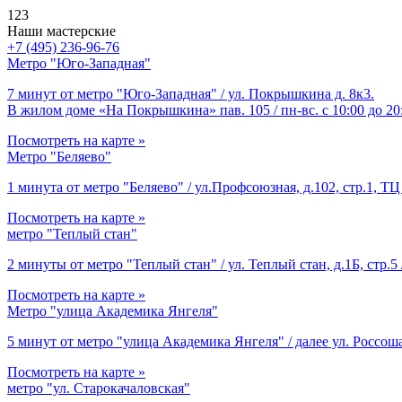
123
Наши мастерские
+7 (495) 236-96-76
Метро "Юго-Западная"
7 минут от метро "Юго-Западная" / ул. Покрышкина д. 8к3.
В жилом доме «На Покрышкина» пав. 105 / пн-вс. с 10:00 до 20
Посмотреть на карте »
Метро "Беляево"
1 минута от метро "Беляево" / ул.Профсоюзная, д.102, стр.1, ТЦ 
Посмотреть на карте »
метро "Теплый стан"
2 минуты от метро "Теплый стан" / ул. Теплый стан, д.1Б, стр.5 
Посмотреть на карте »
Метро "улица Академика Янгеля"
5 минут от метро "улица Академика Янгеля" / далее ул. Россоша
Посмотреть на карте »
метро "ул. Старокачаловская"