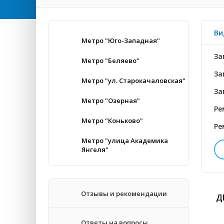
Ви
Метро "Юго-Западная"
За
Метро "Беляево"
За
Метро "ул. Старокачаловская"
За
Метро "Озерная"
Ре
Метро "Коньково"
Ре
Метро "улица Академика
Янгеля"
За
За
Отзывы и рекомендации
Д
За
Ответы на вопросы