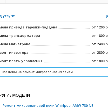
д услуги:
Ц
мена привода тарелки-поддона
от 1200 р
мена трансформатора
от 1800 р
мена магнетрона
от 2400 р
монт инвертора
от 2800 р
монт платы управления
от 1800 р
Все цены на ремонт микроволновых печей
мена лампы
от 800 р
мена слюды
от 800 р
РУГИЕ МОДЕЛИ
мена датчиков дверцы
от 1800 р
Ремонт микроволновой печи Whirlpool AMW 730 NB