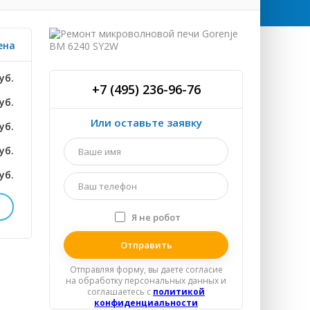
ена
уб.
+7 (495) 236-96-76
уб.
Или оставьте заявку
уб.
Ваше
уб.
имя
*
уб.
Ваш
телефон
*
Я не робот
Я
уб.
спамер
уб.
Отправляя форму, вы даете согласие
на обработку персональных данных и
уб.
соглашаетесь c
политикой
конфиденциальности