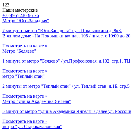
123
Наши мастерские
+7 (495) 236-96-76
Метро "Юго-Западная"
7 минут от метро "Юго-Западная" / ул. Покрышкина д. 8к3.
В жилом доме «На Покрышкина» пав. 105 / пн-вс. с 10:00 до 20
Посмотреть на карте »
Метро "Беляево"
1 минута от метро "Беляево" / ул.Профсоюзная, д.102, стр.1, ТЦ 
Посмотреть на карте »
метро "Теплый стан"
2 минуты от метро "Теплый стан" / ул. Теплый стан, д.1Б, стр.5 
Посмотреть на карте »
Метро "улица Академика Янгеля"
5 минут от метро "улица Академика Янгеля" / далее ул. Россоша
Посмотреть на карте »
метро "ул. Старокачаловская"