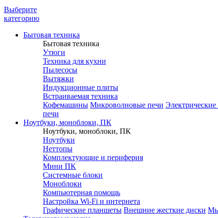
Выберите
категорию
Бытовая техника
Бытовая техника
Утюги
Техника для кухни
Пылесосы
Вытяжки
Индукционные плиты
Встраиваемая техника
Кофемашины
Микроволновые печи
Электрические
печи
Ноутбуки, моноблоки, ПК
Ноутбуки, моноблоки, ПК
Ноутбуки
Неттопы
Комплектующие и периферия
Мини ПК
Системные блоки
Моноблоки
Компьютерная помощь
Настройка Wi-Fi и интернета
Графические планшеты
Внешние жесткие диски
М