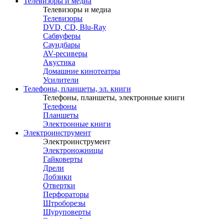
Телевизоры и медиа
Телевизоры и медиа
Телевизоры
DVD, CD, Blu-Ray
Сабвуферы
Саундбары
AV-ресиверы
Акустика
Домашние кинотеатры
Усилители
Телефоны, планшеты, эл. книги
Телефоны, планшеты, электронные книги
Телефоны
Планшеты
Электронные книги
Электроинструмент
Электроинструмент
Электроножницы
Гайковерты
Дрели
Лобзики
Отвертки
Перфораторы
Штроборезы
Шуруповерты