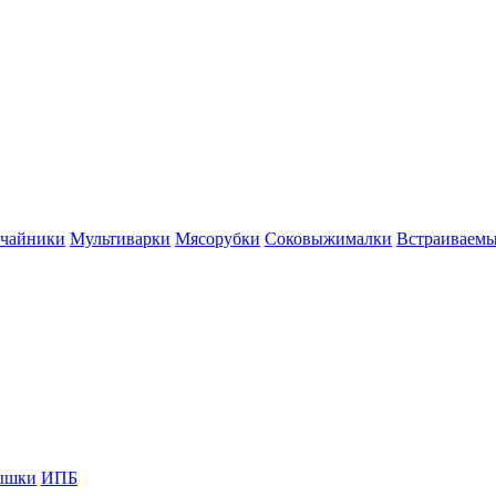
 чайники
Мультиварки
Мясорубки
Соковыжималки
Встраиваем
ышки
ИПБ