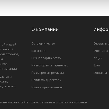
О компании
Инфор
Сотрудничество
Отзывы и 
лугой нашей
ительной
Вакансии
Ответы на
, смартфонов,
Бизнес партнерство
Акции
на
нтов.
Инвесторам и партнерам
Блог
 в компании.
По вопросам рекламы
Контакты
вается и
Написать директору
ссии,
ридических
Идеи и предложения
материалов с сайта только с указанием ссылки на источник.