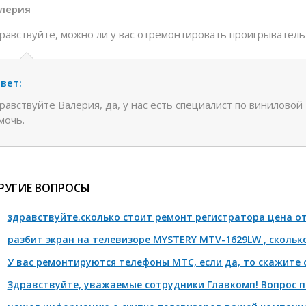
лерия
равствуйте, можно ли у вас отремонтировать проигрыватель 
вет:
равствуйте Валерия, да, у нас есть специалист по винилово
мочь.
РУГИЕ ВОПРОСЫ
здравствуйте.сколько стоит ремонт регистратора цена от 
разбит экран на телевизоре MYSTERY MTV-1629LW , сколько
У вас ремонтируются телефоны МТС, если да, то скажите с
Здравствуйте, уважаемые сотрудники Главкомп! Вопрос п