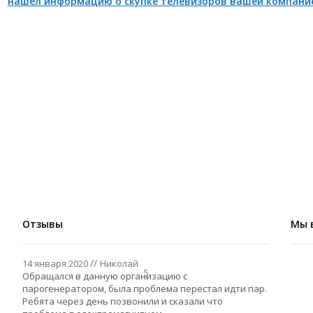
нашел информацию о скупке телевизоров вашей компанией
Отзывы
Мы 
14 января 2020
Николай
5
Обращался в данную организацию с
парогенератором, была проблема перестал идти пар.
Ребята через день позвонили и сказали что