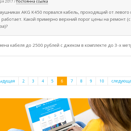
бря 2017 /
Постоянна ссылка
наушниках AKG K450 порвался кабель, проходящий от левого 
 работает. Какой примерно верхний порог цены на ремонт (
за)?
ена кабеля до 2500 рублей с джеком в комплекте до 3-х мет
дыдущая
2
3
4
5
6
7
8
9
10
следующа