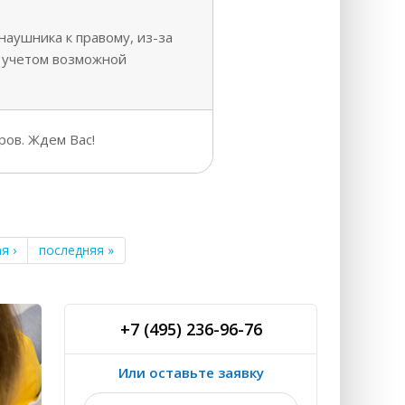
наушника к правому, из-за
с учетом возможной
ров. Ждем Вас!
я ›
последняя »
+7 (495) 236-96-76
Или оставьте заявку
Ваше