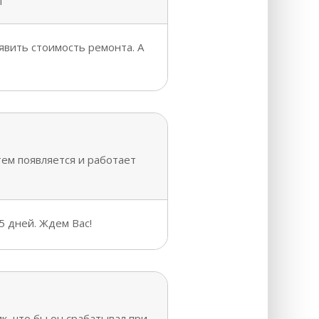
т
явить стоимость ремонта. А
ем появляется и работает
5 дней. Ждем Вас!
к, что бы он срабатывал при