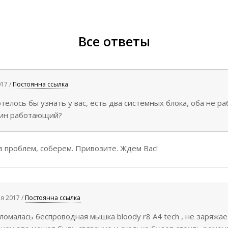
Все ответы
017 /
Постоянна ссылка
елось бы узнать у вас, есть два системных блока, оба не р
дин работающий?
 проблем, соберем. Привозите. Ждем Вас!
я 2017 /
Постоянна ссылка
ломалась беспроводная мышка bloody r8 A4 tech , не заряжа