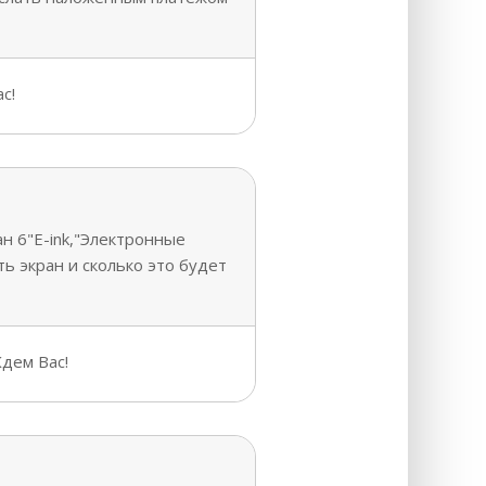
с!
н 6"E-ink,"Электронные
ь экран и сколько это будет
дем Вас!