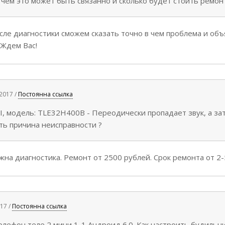
с чем это может быть связанно и сколько будет стоить ремон
ле диагностики сможем сказать точно в чем проблема и объ
 Ждем Вас!
2017 /
Постоянна ссылка
, модель: TLE32H400B - Переодически пропадает звук, а зат
ть причина неисправности ?
на диагностика. Ремонт от 2500 рублей. Срок ремонта от 2-
17 /
Постоянна ссылка
лефон теле 2 мини 1-1 Андроид 6.0. Как настроить будильни